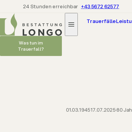
24 Stunden erreichbar
+43 5672 62577
Trauerfälle
Leist
Sepp Silgener
Was tun im
Trauerfall?
Parte heru
01.03.1945
17.07.2025
01.03.1945
17.07.2025
80 Jah