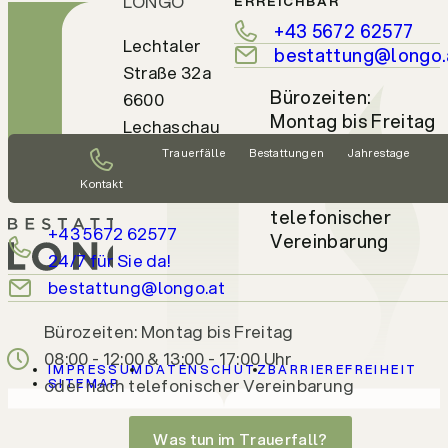
LONGO
ERREICHBAR
+43 5672 62577
Lechtaler
bestattung@longo.
Straße 32a
Bürozeiten:
6600
Montag bis Freitag
Lechaschau
08:00 - 12:00 &
Tirol,
Trauerfälle
Bestattungen
Jahrestage
13:00 - 17:00 Uhr
Österreich
Kontakt
oder nach
telefonischer
+43 5672 62577
Vereinbarung
24/7 für Sie da!
bestattung@longo.at
Bürozeiten: Montag bis Freitag
08:00 - 12:00 & 13:00 - 17:00 Uhr
IMPRESSUM
DATENSCHUTZ
BARRIEREFREIHEIT
oder nach telefonischer Vereinbarung
SITEMAP
Was tun im Trauerfall?