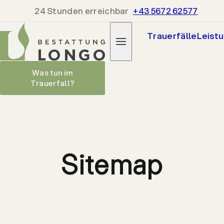
24 Stunden erreichbar
+43 5672 62577
Trauerfälle
Leist
Was tun im
Trauerfall?
Sitemap