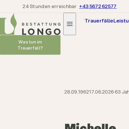
24 Stunden erreichbar
+43 5672 62577
Trauerfälle
Leist
Michelle Fasser-Ferraresso
Was tun im
Parte heru
Trauerfall?
28.09.1962
17.06.2026
28.09.1962
17.06.2026
63 Ja
Michelle