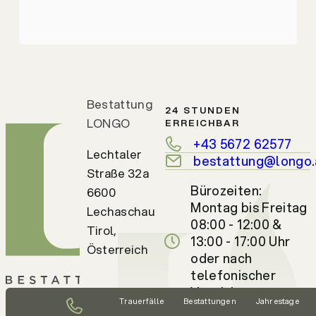
Bestattung
24 STUNDEN
LONGO
ERREICHBAR
+43 5672 62577
Lechtaler
bestattung@longo.
Straße 32a
Bürozeiten:
6600
Montag bis Freitag
Lechaschau
08:00 - 12:00 &
Tirol,
13:00 - 17:00 Uhr
Österreich
oder nach
telefonischer
Vereinbarung
Trauerfälle
Bestattungen
Jahrestage