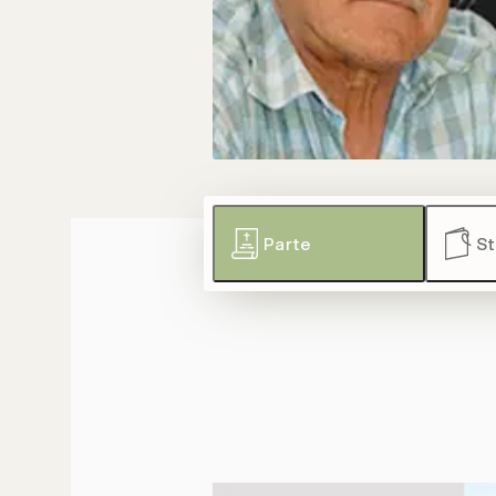
Parte
St