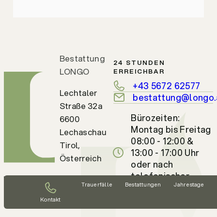
Bestattung
24 STUNDEN
LONGO
ERREICHBAR
+43 5672 62577
Lechtaler
bestattung@longo.
Straße 32a
Bürozeiten:
6600
Montag bis Freitag
Lechaschau
08:00 - 12:00 &
Tirol,
13:00 - 17:00 Uhr
Österreich
oder nach
telefonischer
Trauerfälle
Bestattungen
Jahrestage
Vereinbarung
Kontakt