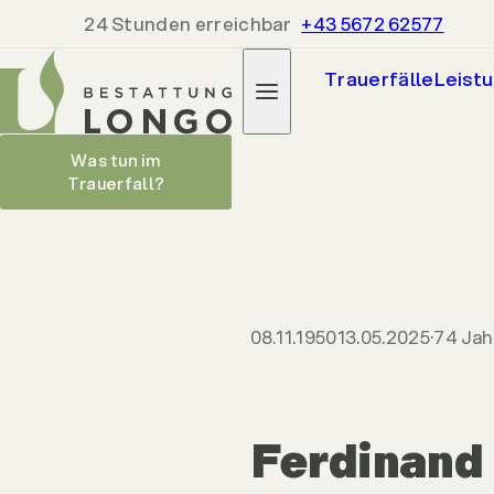
24 Stunden erreichbar
+43 5672 62577
Trauerfälle
Leist
Ferdinand "Ferdl" Singer
Parte herun
Was tun im
08.11.1950
13.05.2025
Trauerfall?
08.11.1950
13.05.2025
74 Jah
Ferdinand