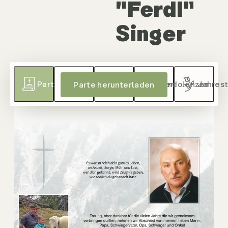
"Ferdl"
Singer
Parte
Sterbebild
Gedenkkerzen
Kondolenzen
Jahres
Parte herunterladen