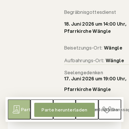
Begräbnisgottesdienst
18. Juni 2026
um
14:00 Uhr,
Pfarrkirche Wängle
Beisetzungs-Ort:
Wängle
Aufbahrungs-Ort:
Wängle
Seelengedenken
17. Juni 2026
um
19:00 Uhr,
Pfarrkirche Wängle
Parte
Sterbebild
Gedenkkerzen
Kondolenzen
Danksa
Parte herunterladen