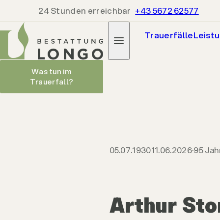
24 Stunden erreichbar
+43 5672 62577
Trauerfälle
Leist
Arthur Storf
Was tun im
Parte heru
Trauerfall?
05.07.1930
11.06.2026
05.07.1930
11.06.2026
95 Jah
Arthur Sto