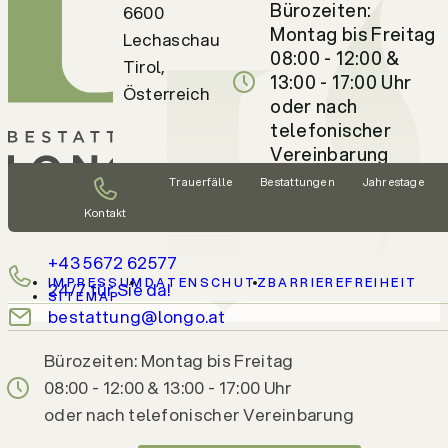
Bürozeiten:
6600
Montag bis Freitag
Lechaschau
08:00 - 12:00 &
Tirol,
13:00 - 17:00 Uhr
Österreich
oder nach
telefonischer
Vereinbarung
Trauerfälle
Bestattungen
Jahrestage
Kontakt
+43 5672 62577
IMPRESSUM
DATENSCHUTZ
BARRIEREFREIHEIT
24/7 für Sie da!
SITEMAP
bestattung@longo.at
Bürozeiten: Montag bis Freitag
08:00 - 12:00 & 13:00 - 17:00 Uhr
oder nach telefonischer Vereinbarung